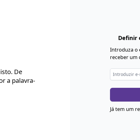
Definir
Introduza o 
receber um 
isto. De
r a palavra-
Já tem um r