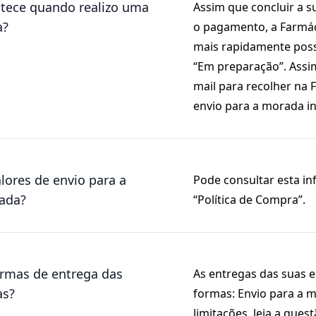
tece quando realizo uma
Assim que concluir a 
a?
o pagamento, a Farmác
mais rapidamente poss
“Em preparação”. Assi
mail para recolher na
envio para a morada in
lores de envio para a
Pode consultar esta i
ada?
“Política de Compra”.
ormas de entrega das
As entregas das suas
s?
formas: Envio para a 
limitações, leia a ques