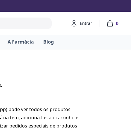
Account
0
Entrar
items in ca
A Farmácia
Blog
.
App) pode ver todos os produtos
ácia tem, adicioná-los ao carrinho e
lizar pedidos especiais de produtos