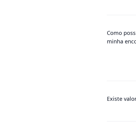
Como posso
minha enc
Existe val